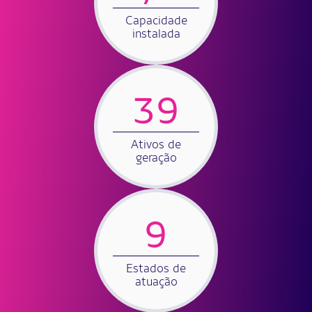
Capacidade
instalada
39
Ativos de
geração
9
Estados de
atuação